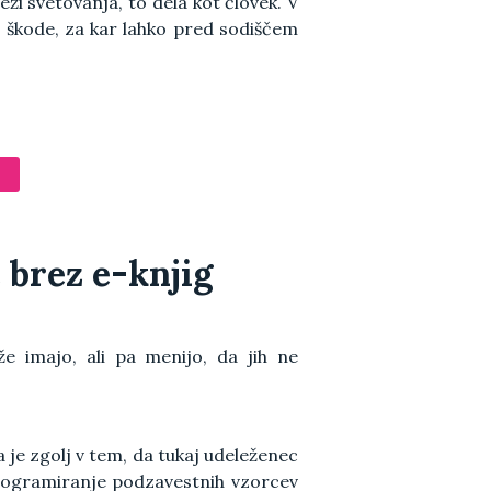
ži svetovanja, to dela kot človek. V
 škode, za kar lahko pred sodiščem
 brez e-knjig
e imajo, ali pa menijo, da jih ne
ka je zgolj v tem, da tukaj udeleženec
programiranje podzavestnih vzorcev