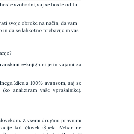
oste svobodni, saj se boste od tu
rati svoje obroke na način, da vam
 in da se lahkotno prebavijo in vas
vanje?
hranskimi e-knjigami je in vajami za
lnega klica s 100% avansom, saj se
(ko analiziram vaše vprašalnike).
človekom. Z vsemi drugimi pravnimi
acije kot človek :Špela :Vehar ne