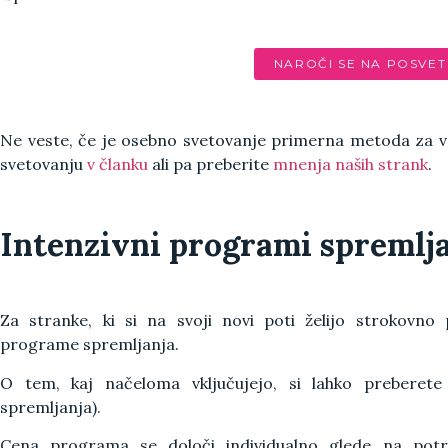
NAROČI SE NA POSVET
Ne veste, če je osebno svetovanje primerna metoda za v
svetovanju
v članku
ali pa preberite
mnenja naših strank
.
Intenzivni programi spremlj
Za stranke, ki si na svoji novi poti želijo strokovno
programe spremljanja.
O tem, kaj načeloma vključujejo, si lahko preberet
spremljanja).
Cena programa se določi individualno glede na potr