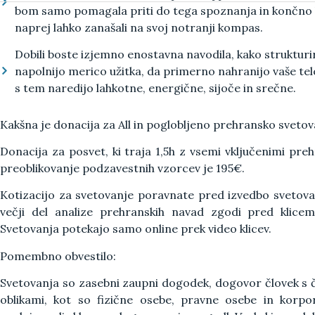
bom samo pomagala priti do tega spoznanja in končno b
naprej lahko zanašali na svoj notranji kompas.
Dobili boste izjemno enostavna navodila,
kako strukturi
napolnijo merico užitka, da primerno nahranijo vaše telo
s tem naredijo lahkotne, energične, sijoče in srečne.
Kakšna je donacija za All in poglobljeno prehransko sveto
Donacija za posvet, ki traja 1,5h z vsemi vključenimi pre
preoblikovanje podzavestnih vzorcev je 195€.
Kotizacijo za svetovanje poravnate pred izvedbo svetova
večji del analize prehranskih navad zgodi pred klicem 
Svetovanja potekajo samo online prek video klicev.
Pomembno obvestilo:
Svetovanja so zasebni zaupni dogodek, dogovor človek s 
oblikami, kot so fizične osebe, pravne osebe in korpor