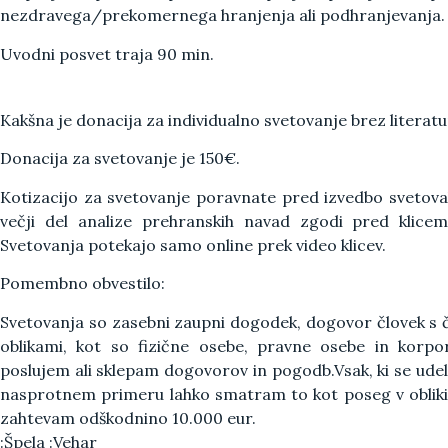
nezdravega/prekomernega hranjenja ali podhranjevanja.
Uvodni posvet traja 90 min.
Kakšna je donacija za individualno svetovanje brez literat
Donacija za svetovanje je
150€.
Kotizacijo za svetovanje poravnate pred izvedbo svetova
večji del analize prehranskih navad zgodi pred klicem 
Svetovanja potekajo samo online prek video klicev.
Pomembno obvestilo:
Svetovanja so zasebni zaupni dogodek, dogovor človek s 
oblikami, kot so fizične osebe, pravne osebe in korpor
poslujem ali sklepam dogovorov in pogodb.Vsak, ki se udele
nasprotnem primeru lahko smatram to kot poseg v obliki
zahtevam odškodnino 10.000 eur.
:Špela :Vehar