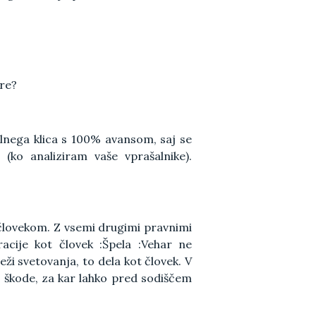
ure?
lnega klica s 100% avansom, saj se
(ko analiziram vaše vprašalnike).
človekom. Z vsemi drugimi pravnimi
acije kot človek :Špela :Vehar ne
ži svetovanja, to dela kot človek. V
 škode, za kar lahko pred sodiščem