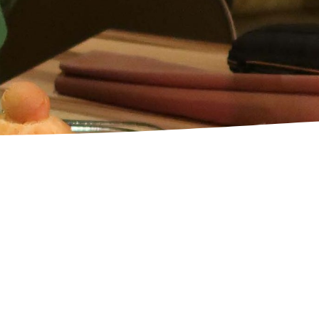
nskem
lovali
no.