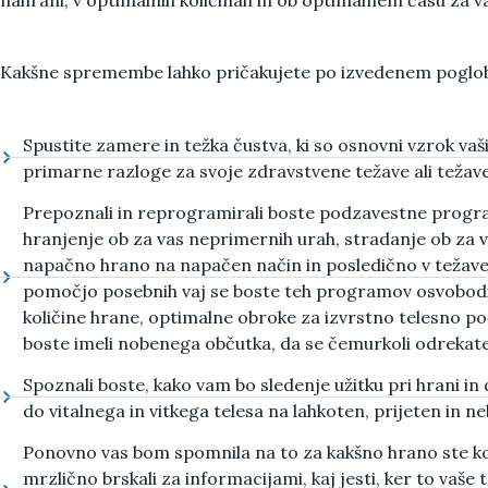
Kakšne spremembe lahko pričakujete po izvedenem pogl
Spustite zamere in težka čustva,
ki so osnovni vzrok va
primarne razloge za svoje zdravstvene težave ali težave
Prepoznali in reprogramirali boste podzavestne progr
hranjenje ob za vas neprimernih urah, stradanje ob za v
napačno hrano na napačen način in posledično v težave 
pomočjo posebnih vaj se boste teh programov osvobodili
količine hrane, optimalne obroke za izvrstno telesno po
boste imeli nobenega občutka, da se čemurkoli odrekate.
Spoznali boste, kako vam bo sledenje užitku pri hrani in
do vitalnega in vitkega telesa na lahkoten, prijeten in n
Ponovno vas bom spomnila na to
za kakšno hrano ste ko
mrzlično brskali za informacijami, kaj jesti, ker to vaše t