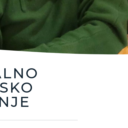
ALNO
osebnem prehra
SKO
vanju boste sode
NJE
posredno z ma