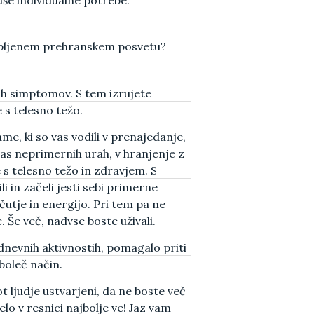
obljenem prehranskem posvetu?
ših simptomov. S tem izrujete
 s telesno težo.
ame,
ki so vas vodili v prenajedanje,
as neprimernih urah, v hranjenje z
s telesno težo in zdravjem. S
 in začeli jesti sebi primerne
čutje in energijo. Pri tem pa ne
 Še več, nadvse boste uživali.
 dnevnih aktivnostih,
pomagalo priti
eboleč način.
t ljudje ustvarjeni, da ne boste več
elo v resnici najbolje ve! Jaz vam