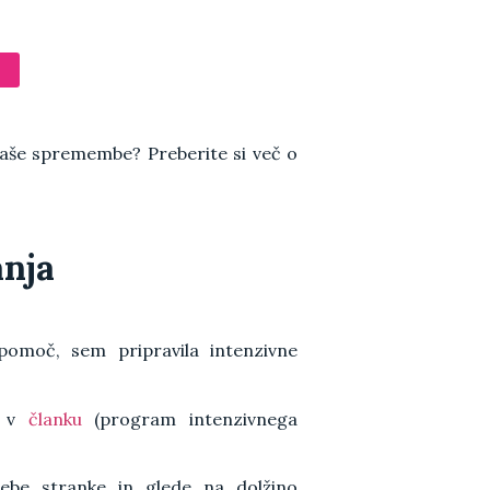
aše spremembe? Preberite si več o
anja
 pomoč, sem pripravila intenzivne
e v
članku
(program intenzivnega
ebe stranke in glede na dolžino