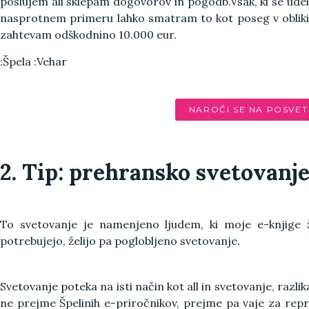
poslujem ali sklepam dogovorov in pogodb.Vsak, ki se udele
nasprotnem primeru lahko smatram to kot poseg v obliki
zahtevam odškodnino 10.000 eur.
:Špela :Vehar
NAROČI SE NA POSVET
2. Tip: prehransko svetovanje
To svetovanje je namenjeno ljudem, ki moje e-knjige ž
potrebujejo, želijo pa poglobljeno svetovanje.
Svetovanje poteka na isti način kot all in svetovanje, razli
ne prejme Špelinih e-priročnikov, prejme pa vaje za re