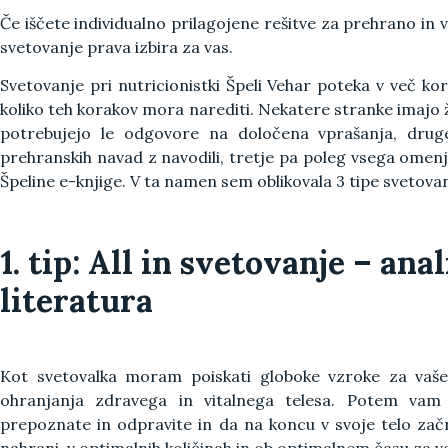
Če iščete individualno prilagojene rešitve za prehrano in v
svetovanje prava izbira za vas.
Svetovanje pri nutricionistki Špeli Vehar poteka v več ko
koliko teh korakov mora narediti. Nekatere stranke imajo
potrebujejo le odgovore na določena vprašanja, druge
prehranskih navad z navodili, tretje pa poleg vsega omenj
Špeline e-knjige. V ta namen sem oblikovala 3
tipe svetovan
1. tip: All in svetovanje – anal
literatura
Kot svetovalka moram poiskati globoke vzroke za vaš
ohranjanja zdravega in vitalnega telesa. Potem va
prepoznate in odpravite in da na koncu v svoje telo začn
nahrani, v optimalnih količinah in ob optimalnem času za v