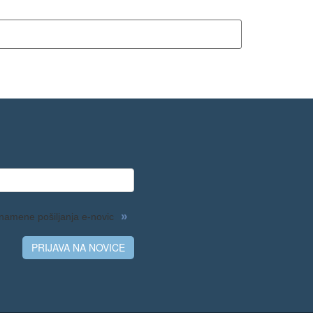
»
namene pošiljanja e-novic
PRIJAVA NA NOVICE