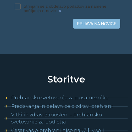
Strinjam se z obdelavo podatkov za namene
»
pošiljanja e-novic
PRIJAVA NA NOVICE
Storitve
Prehransko svetovanje za posameznike
Predavanja in delavnice o zdravi prehrani
Vitki in zdravi zaposleni - prehransko
svetovanje za podjetja
Česar vas o prehrani niso naučili v šoli