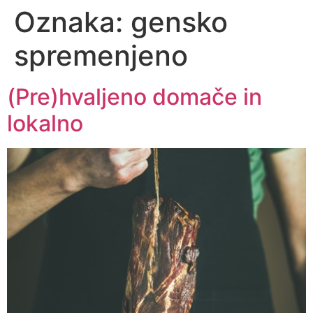
Oznaka:
gensko
spremenjeno
(Pre)hvaljeno domače in
lokalno